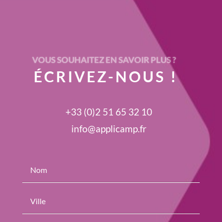
VOUS SOUHAITEZ EN SAVOIR PLUS ?
ÉCRIVEZ-NOUS !
+33 (0)2 51 65 32 10
info@applicamp.fr